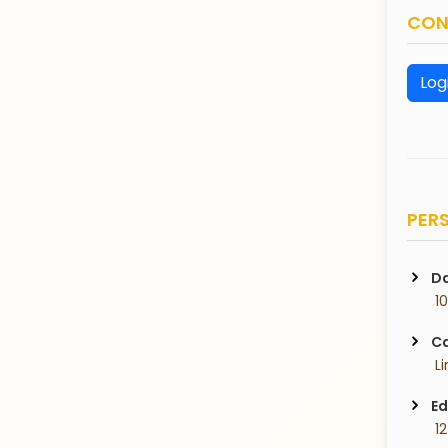
CON
Log
PERS
Da
 1
Ca
 L
Ed
 1