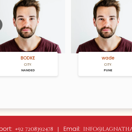
ious
BODKE
wade
CITY:
CITY:
NANDED
PUNE
port:
Email:
+92 7208392478 |
info@lagnatha