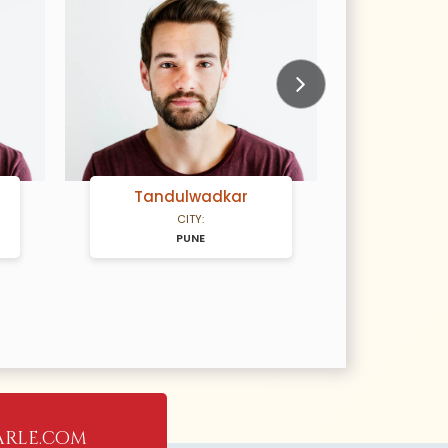
Next
Tandulwadkar
CITY:
PUNE
rle.com