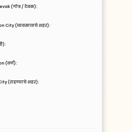
vak (गोत्र / देवक):
n City (व्यवसायाचे शहर):
ची):
 (वर्ण):
ity (राहण्याचे शहर):