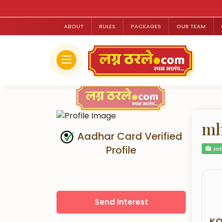
ABOUT
RULES
PACKAGES
OUR TEAM
mh
Aadhar Card Verified
Profile
Job
Send Interest
KO