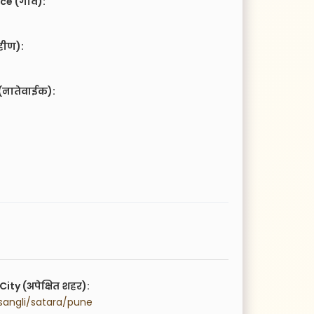
ce (गाव):
हीण):
(नातेवाईक):
City (अपेक्षित शहर):
sangli/satara/pune