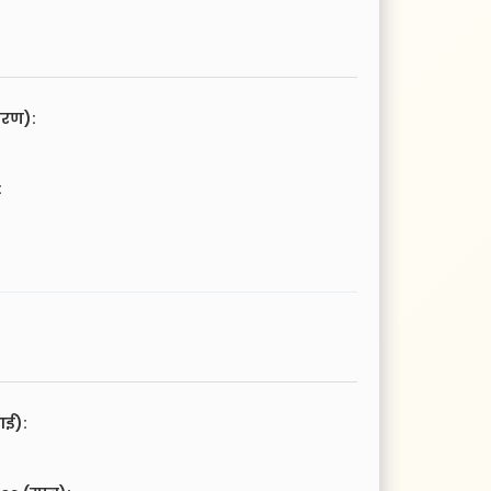
चरण):
:
आई):