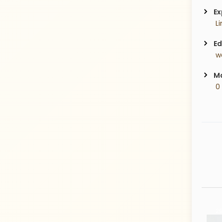
Ex
 L
Ed
 w
Ma
 0
26 Years old
29