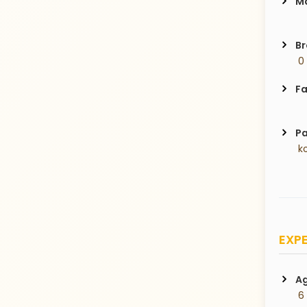
Ma
Br
 0
Fa
Pa
 k
EXPE
Ag
 6