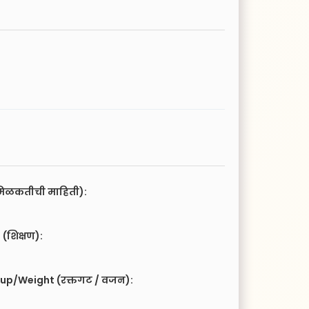
िळकतीची माहिती):
(शिक्षण):
up/Weight (रक्तगट / वजन):