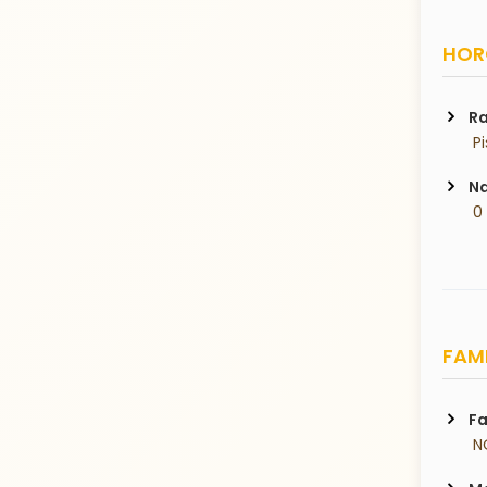
HORO
Ra
 P
Na
 0
FAMI
Fa
 N