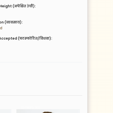
eight (अपेक्षित उंची):
n (व्यवसाय):
ed
Accepted (घटस्फोटित/विधवा):
33 Years old
29 Years old