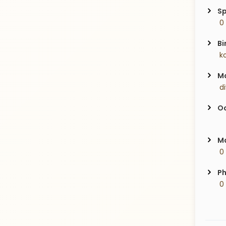
Sp
 0
Bi
 k
Ma
 d
Oc
Ma
 0
Ph
 0