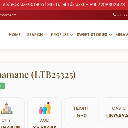
रजिस्टर करण्यासाठी आताच संपर्क करा -
+91 7208392478
CONTACT
+91 7
HOME
SEARCH
PROFILES
SWEET STORIES
MELA
amane (LTB25325)
 :
HEIGHT:
CASTE:
5-0
LINGAY
CITY:
AGE:
LHAPUR
35 YEARS