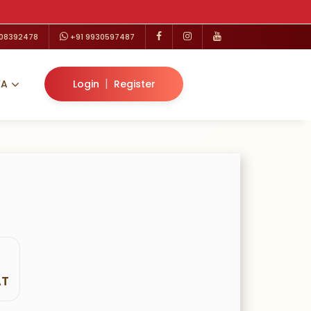
208392478
+91 9930597487
|
VA
Login
Register
AT