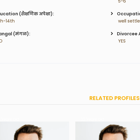
 5-6
ucation (शैक्षणिक अपेक्षा):
Occupatio
1th-14th
 well settl
ngal (मंगळ):
Divorcee 
O
 YES
RELATED PROFILES
 Years old
25 Years old