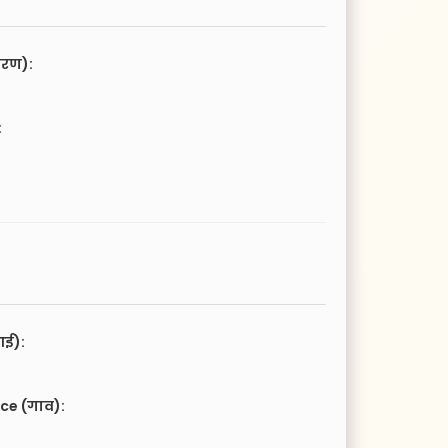
चरण):
:
आई):
ce (गाव):