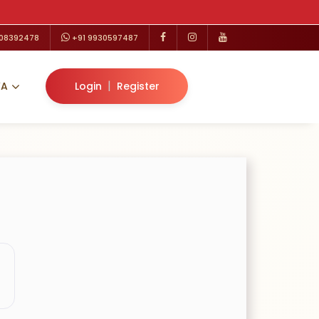
208392478
+91 9930597487
|
VA
Login
Register