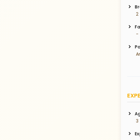
Br
 2
Fa
 -
Pa
 A
EXPE
Ag
 3
Ex