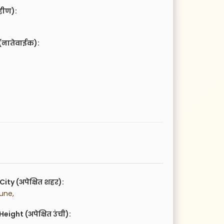
हीण):
(नातेवाईक):
City (अपेक्षित शहर):
une,
eight (अपेक्षित उंची):