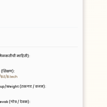
िळकतीची माहिती):
(शिक्षण):
B.E/B.tech
up/Weight (रक्तगट / वजन):
vak (गोत्र / देवक):