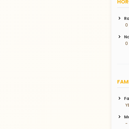
HORO
Ra
 0
Na
 0
FAMI
Fa
 Y
Ma
 -