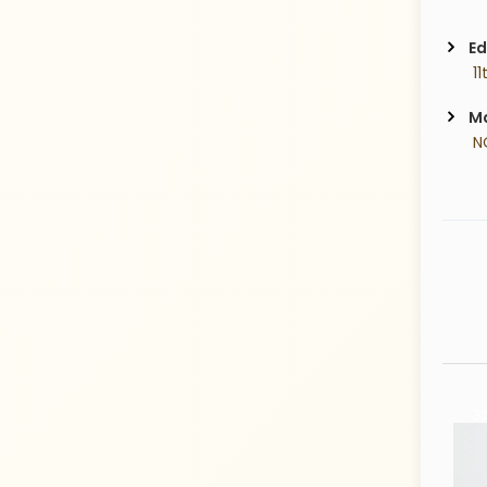
Ed
 1
Ma
 N
32 Years old
33