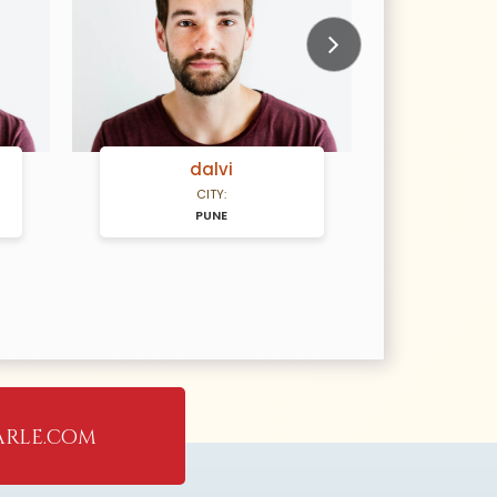
Next
SANMUKH
CITY:
SANGLI
rle.com