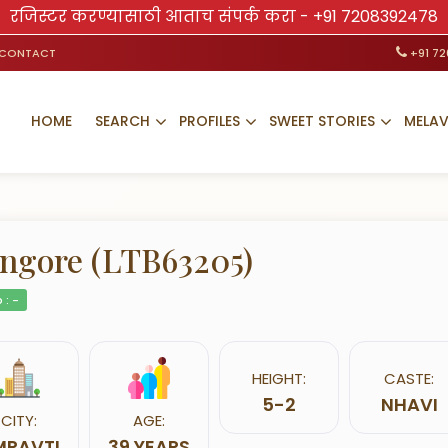
रजिस्टर करण्यासाठी आताच संपर्क करा -
+91 7208392478
CONTACT
+91 7
HOME
SEARCH
PROFILES
SWEET STORIES
MELA
ngore (LTB63205)
 : -
HEIGHT:
CASTE:
5-2
NHAVI
CITY:
AGE:
MRAVTI
39 YEARS