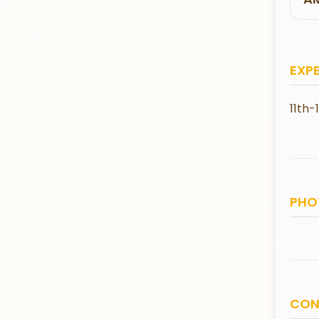
EXP
11th-
PHO
CON