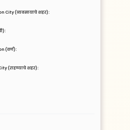
n City (व्यवसायाचे शहर):
ची):
 (वर्ण):
ity (राहण्याचे शहर):