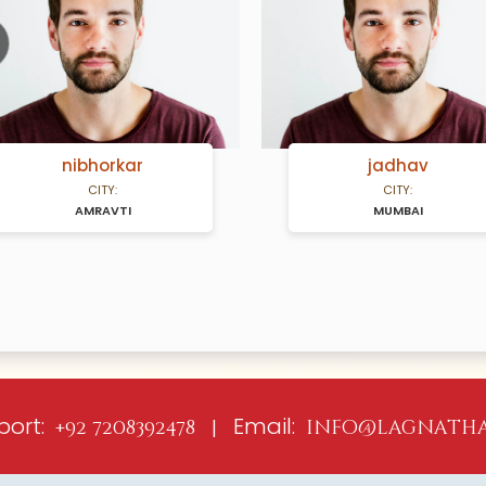
ious
jadhav
dalvi
CITY:
CITY:
MUMBAI
PUNE
port:
Email:
+92 7208392478 |
info@lagnatha