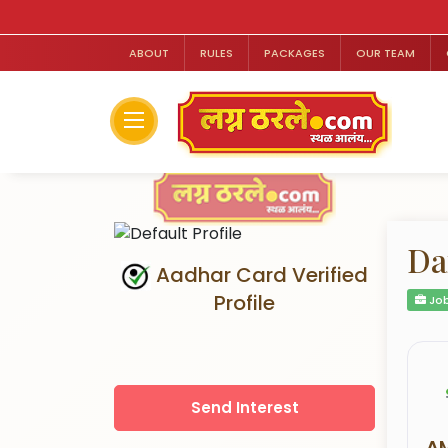
ABOUT
RULES
PACKAGES
OUR TEAM
Da
Aadhar Card Verified
Profile
Job
Send Interest
A