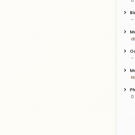
 0
Bi
 -
Ma
 d
Oc
 -
Ma
 N
Ph
 0