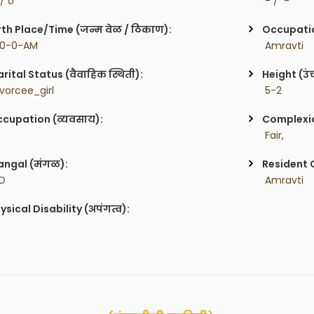
 / 0
 - /  -
rth Place/Time (जन्म वेळ / ठिकाण):
Occupatio
 0-0-AM
 Amravti
rital Status (वैवाहिक स्थिती):
Height (उं
ivorcee_girl
 5-2
cupation (व्यवसाय):
Complexion
 Fair,
ngal (मंगळ):
Resident C
O
 Amravti
ysical Disability (अपंगत्व):