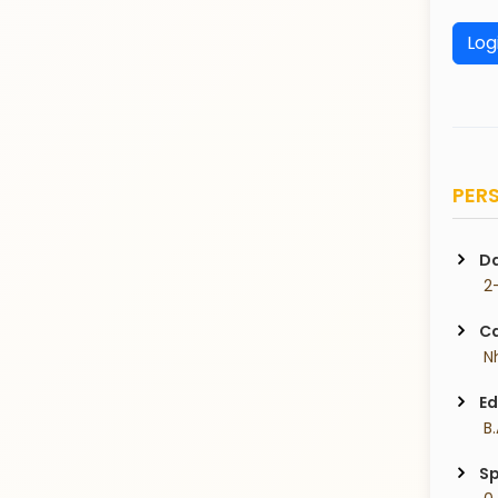
Log
PERS
Da
 2
Ca
 N
Ed
 B
Sp