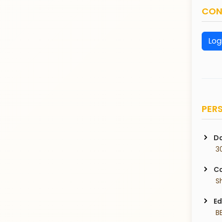
CON
Log
PERS
Da
 3
Ca
 S
Ed
 B