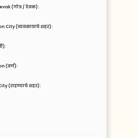
vak (गोत्र / देवक):
n City (व्यवसायाचे शहर):
ची):
 (वर्ण):
ity (राहण्याचे शहर):