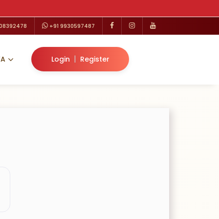
208392478
+91 9930597487
|
VA
Login
Register