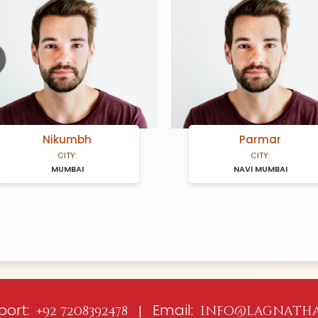
ious
Nikumbh
Parmar
CITY:
CITY:
MUMBAI
NAVI MUMBAI
port:
Email:
+92 7208392478 |
info@lagnatha