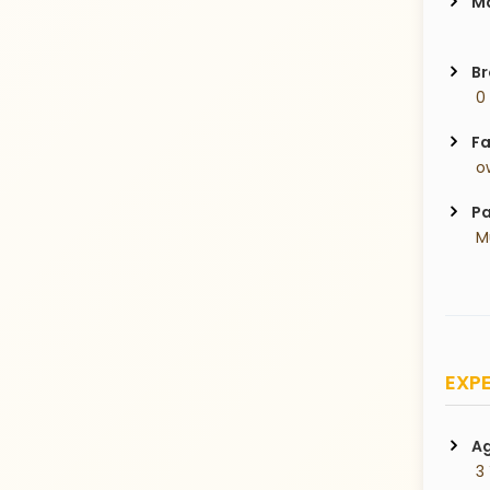
Ma
Br
 0
Fa
 o
Pa
 
EXPE
Ag
 3