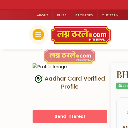
ABOUT
RULES
PACKAGES
OUR TEAM
BH
Aadhar Card Verified
Profile
Job
Send Interest
M