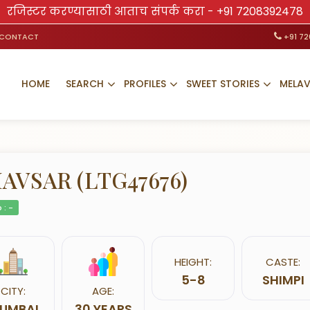
रजिस्टर करण्यासाठी आताच संपर्क करा -
+91 7208392478
CONTACT
+91 7
HOME
SEARCH
PROFILES
SWEET STORIES
MELA
AVSAR (LTG47676)
 : -
HEIGHT:
CASTE:
5-8
SHIMPI
CITY:
AGE:
UMBAI
30 YEARS