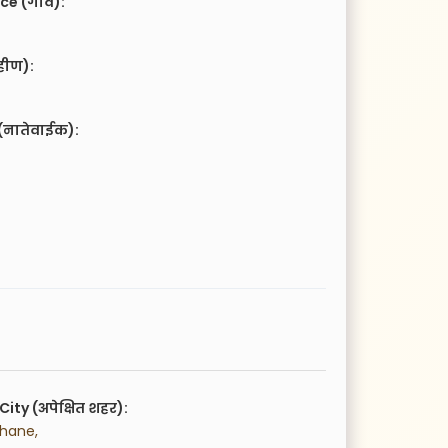
ce (गाव):
हीण):
(नातेवाईक):
City (अपेक्षित शहर):
hane,