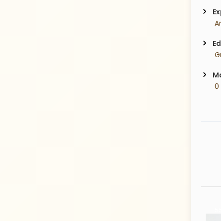
Ex
 A
Ed
 G
Ma
 0
35 Years old
55