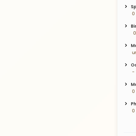
Sp
 0
Bi
  
Ma
 u
Oc
 -
Ma
 0
Ph
 0