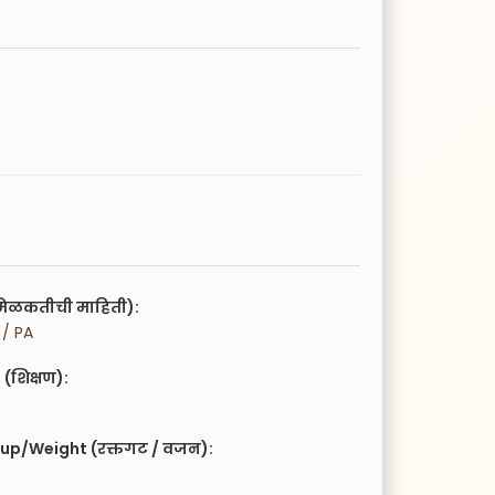
िळकतीची माहिती):
 / PA
(शिक्षण):
up/Weight (रक्तगट / वजन):