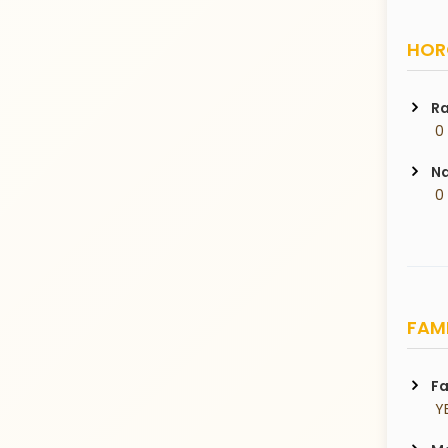
HORO
Ra
 0
Na
 0
FAMI
Fa
 Y