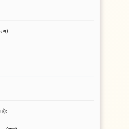
चरण):
:
आई):