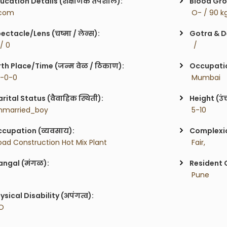
ucation Details (शैक्षणिक तपशील):
Blood Gro
Bcom
 O- / 90 k
ectacle/Lens (चष्मा / लेन्स):
Gotra & De
 / 0
  / 
rth Place/Time (जन्म वेळ / ठिकाण):
Occupatio
0-0-0
 Mumbai
rital Status (वैवाहिक स्थिती):
Height (उं
nmarried_boy
 5-10
cupation (व्यवसाय):
Complexion
oad Construction Hot Mix Plant
 Fair,
ngal (मंगळ):
Resident C
 Pune
ysical Disability (अपंगत्व):
O