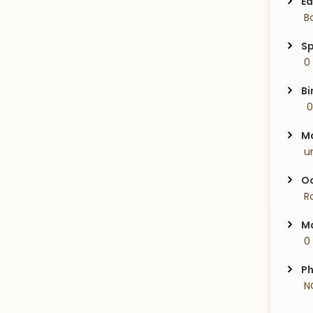
Ed
 
Sp
 0
Bi
  
Ma
 u
Oc
 R
Ma
 0
Ph
 N