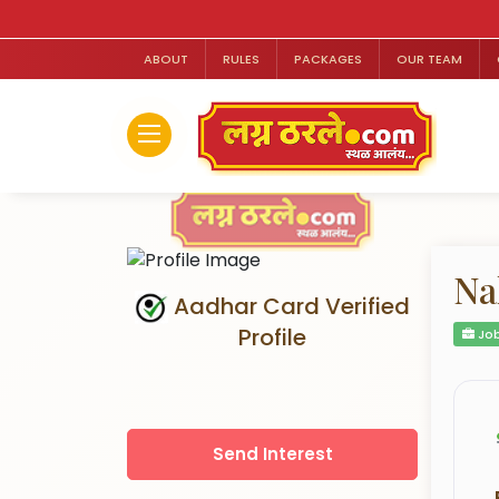
ABOUT
RULES
PACKAGES
OUR TEAM
Na
Aadhar Card Verified
Profile
Job
Send Interest