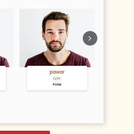
37 Years old
28 Years old
Next
pawar
CHAVHA
CITY:
CITY:
PUNE
PUNE