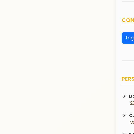
CON
Log
PERS
Da
 2
Ca
 V