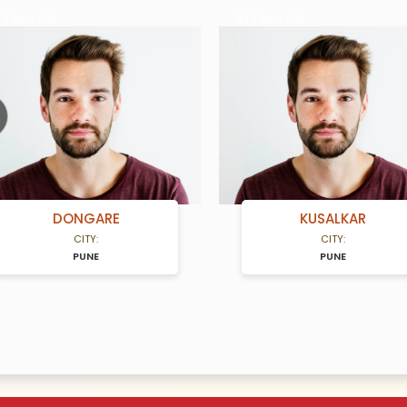
 old
43 Years old
ious
DONGARE
KUSALKAR
CITY:
CITY:
PUNE
PUNE