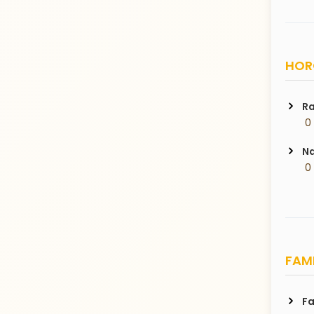
HORO
Ra
 0
Na
 0
FAMI
Fa