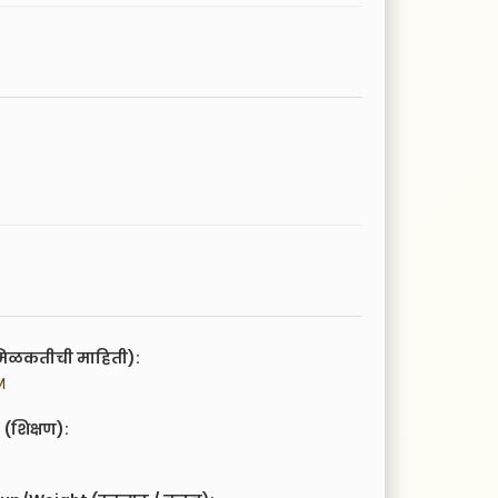
िळकतीची माहिती):
M
(शिक्षण):