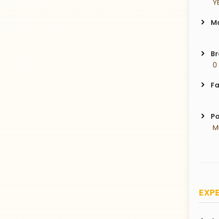
 Y
Ma
Br
 0
Fa
Pa
 
EXPE