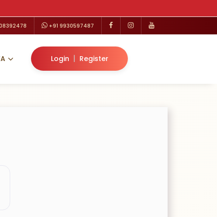
208392478
+91 9930597487
|
VA
Login
Register