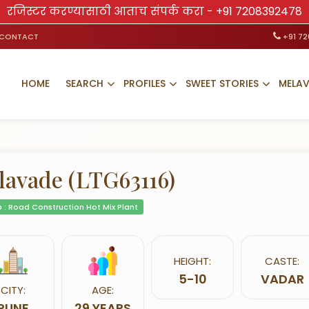
रजिस्टर करण्यासाठी आताच संपर्क करा -
+91 7208392478
CONTACT
+91 7
HOME
SEARCH
PROFILES
SWEET STORIES
MELA
lavade (LTG63116)
 : Road Construction Hot Mix Plant
HEIGHT:
CASTE:
5-10
VADAR
CITY:
AGE:
PUNE
29 YEARS