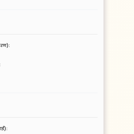
चरण):
:
आई):