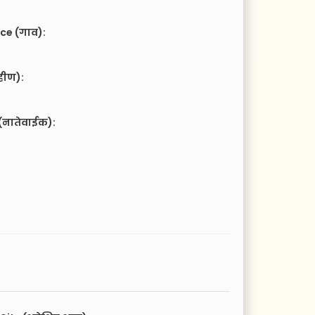
ce (गाव):
हीण):
(नातेवाईक):