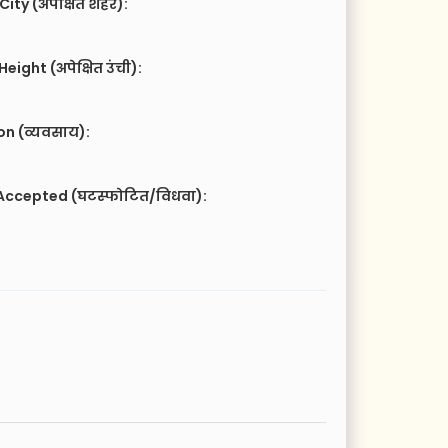
City (अपेक्षित शहर):
eight (अपेक्षित उंची):
n (व्यवसाय):
Accepted (घटस्फोटित/विधवा):