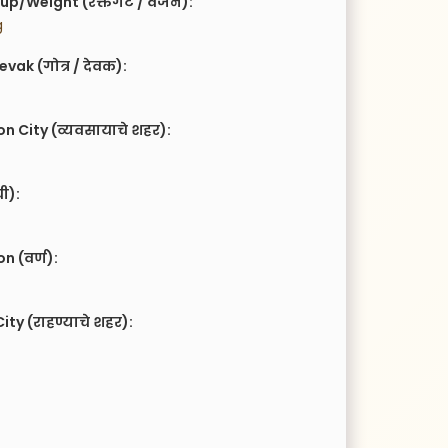
up/Weight (रक्तगट / वजन):
g
vak (गोत्र / देवक):
n City (व्यवसायाचे शहर):
ची):
 (वर्ण):
ity (राहण्याचे शहर):