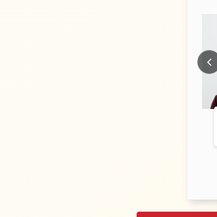
34 Years old
37 Years
Prev
PAWAR
CITY:
PUNE