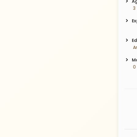
Ag
 3
Ex
Ed
 A
Ma
 0