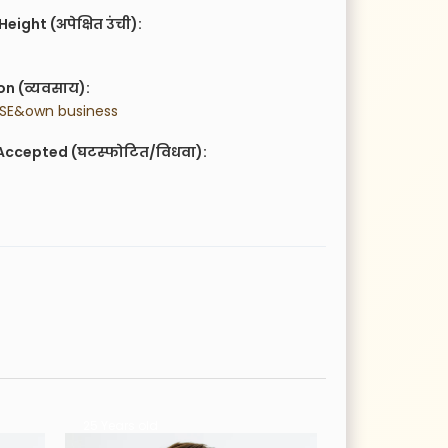
eight (अपेक्षित उंची):
n (व्यवसाय):
SE&own business
Accepted (घटस्फोटित/विधवा):
25 Years old
27 Years old