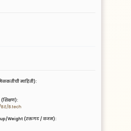
िळकतीची माहिती):
(शिक्षण):
B.E/B.tech
up/Weight (रक्तगट / वजन):