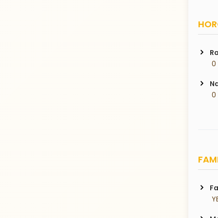
HORO
Ra
 0
Na
 0
FAMI
Fa
 Y