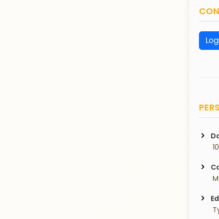
CON
Log
PERS
Da
 1
Ca
 
Ed
 T