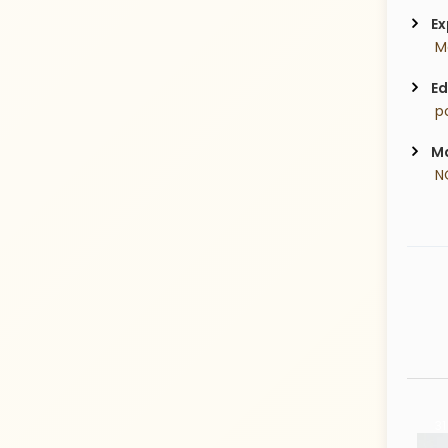
Ex
 M
Ed
 p
Ma
 N
27 Years old
31