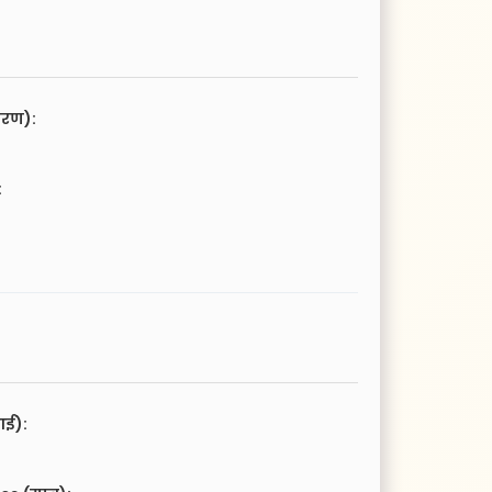
चरण):
:
आई):