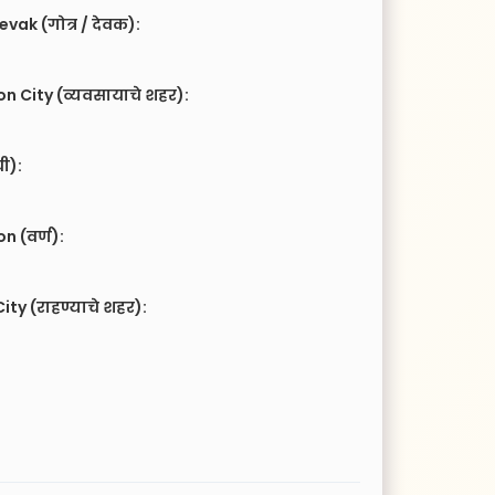
vak (गोत्र / देवक):
n City (व्यवसायाचे शहर):
ची):
 (वर्ण):
ity (राहण्याचे शहर):