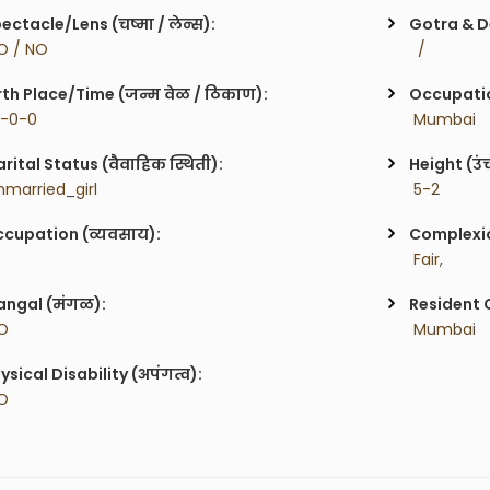
ectacle/Lens (चष्मा / लेन्स):
Gotra & De
O / NO
  / 
rth Place/Time (जन्म वेळ / ठिकाण):
Occupatio
0-0-0
 Mumbai
rital Status (वैवाहिक स्थिती):
Height (उं
nmarried_girl
 5-2
cupation (व्यवसाय):
Complexion
 Fair,
ngal (मंगळ):
Resident C
O
 Mumbai
ysical Disability (अपंगत्व):
O