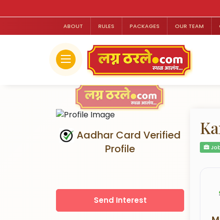
ABOUT
RULES
PACKAGES
OUR TEAM
Ka
Aadhar Card Verified
Profile
Job
Send Interest
M