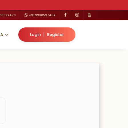
208392478
+91 9930597487
|
VA
Login
Register