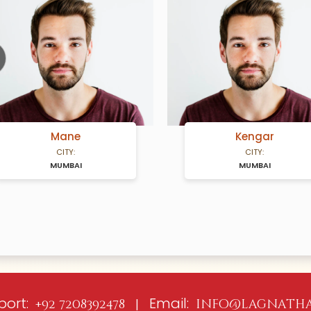
ious
Mane
Kengar
CITY:
CITY:
MUMBAI
MUMBAI
port:
Email:
+92 7208392478 |
info@lagnatha