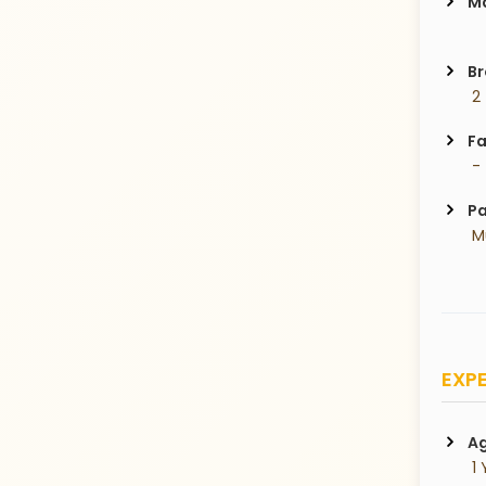
Ma
Br
 2
Fa
 -
Pa
 
EXPE
Ag
 1