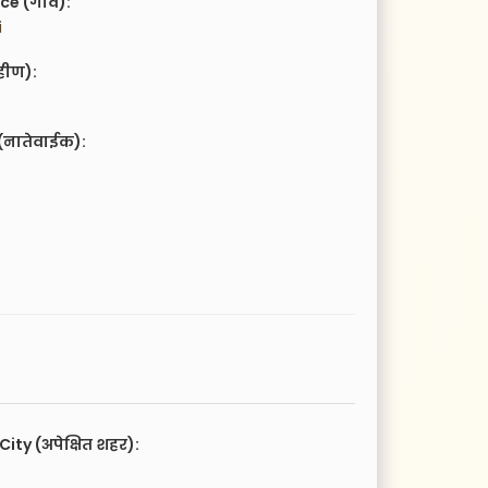
ce (गाव):
i
हीण):
(नातेवाईक):
City (अपेक्षित शहर):