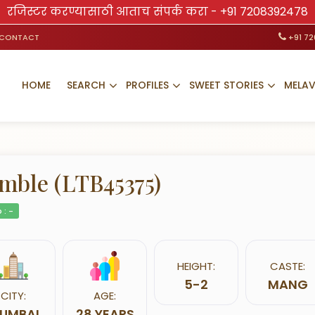
रजिस्टर करण्यासाठी आताच संपर्क करा -
+91 7208392478
CONTACT
+91 7
HOME
SEARCH
PROFILES
SWEET STORIES
MELA
mble (LTB45375)
 : -
HEIGHT:
CASTE:
5-2
MANG
CITY:
AGE:
UMBAI
28 YEARS