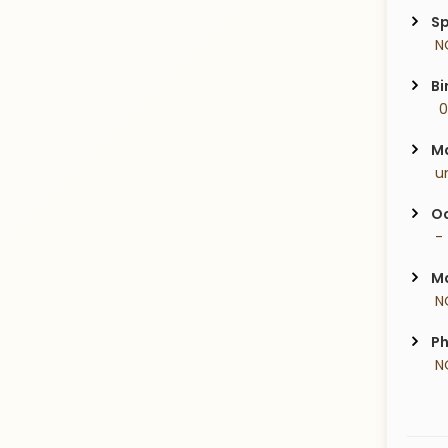
Sp
 N
Bi
  
Ma
 u
Oc
 -
Ma
 N
Ph
 N