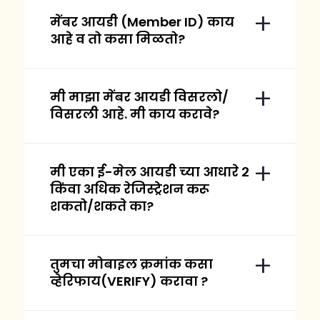
मेंबर आयडी (Member ID) काय
आहे व तो कसा मिळतो?
मी माझा मेंबर आयडी विसरलो/
विसरली आहे. मी काय करावे?
मी एका ई-मेल आयडी च्या आधारे २
किंवा अधिक रेजिस्ट्रेशन करू
शकतो/शकते का?
तुमचा मोबाइल क्रमांक कसा
व्हेरिफाय(VERIFY) करावा ?