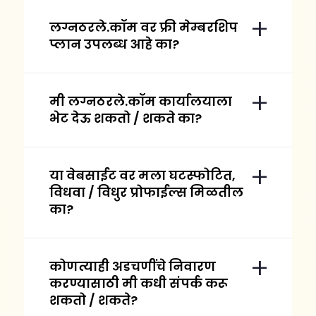
लग्नठरले.कॉम वर फ्री मेम्बरशिप
प्लान उपलब्ध आहे का?
मी लग्नठरले.कॉम कार्यालयाला
भेट देऊ शकतो / शकते का?
या वेबसाईट वर मला घटस्फोटित,
विधवा / विधुर प्रोफाईल्स मिळतील
का?
कोणत्याही अडचणींचे निवारण
करण्यासाठी मी कधी संपर्क करू
शकतो / शकते?