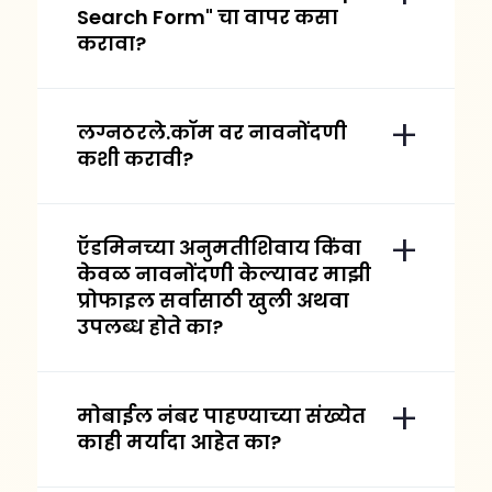
Search Form" चा वापर कसा
करावा?
लग्नठरले.कॉम वर नावनोंदणी
कशी करावी?
ऍडमिनच्या अनुमतीशिवाय किंवा
केवळ नावनोंदणी केल्यावर माझी
प्रोफाइल सर्वासाठी खुली अथवा
उपलब्ध होते का?
मोबाईल नंबर पाहण्याच्या संख्येत
काही मर्यादा आहेत का?