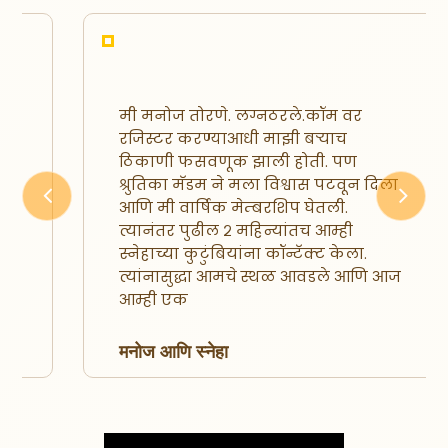
मी मनोज तोरणे. लग्नठरले.कॉम वर
रजिस्टर करण्याआधी माझी बऱ्याच
ठिकाणी फसवणूक झाली होती. पण
श्रुतिका मॅडम ने मला विश्वास पटवून दिला
आणि मी वार्षिक मेम्बरशिप घेतली.
Previous
Next
त्यानंतर पुढील २ महिन्यांतच आम्ही
स्नेहाच्या कुटुंबियांना कॉन्टॅक्ट केला.
त्यांनासुद्धा आमचे स्थळ आवडले आणि आज
आम्ही एक
मनोज आणि स्नेहा