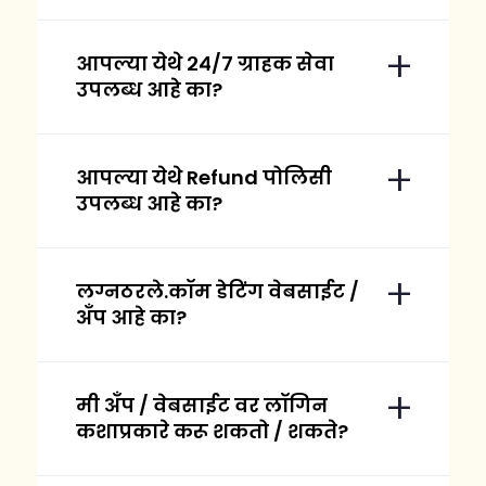
आपल्या येथे २४/७ ग्राहक सेवा
उपलब्ध आहे का?
आपल्या येथे Refund पोलिसी
उपलब्ध आहे का?
लग्नठरले.कॉम डेटिंग वेबसाईट /
अँप आहे का?
मी अँप / वेबसाईट वर लॉगिन
कशाप्रकारे करू शकतो / शकते?