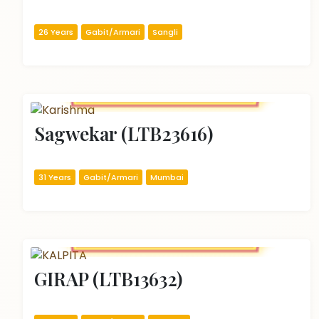
26 Years
Gabit/Armari
Sangli
Sagwekar (LTB23616)
31 Years
Gabit/Armari
Mumbai
GIRAP (LTB13632)