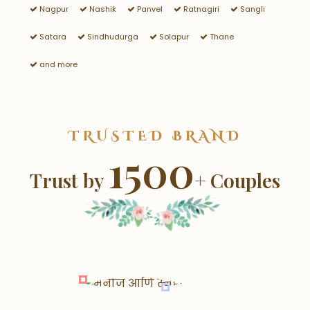
Nagpur
Nashik
Panvel
Ratnagiri
Sangli
Satara
Sindhudurga
Solapur
Thane
and more
TRUSTED BRAND
1500
Trust by
+ Couples