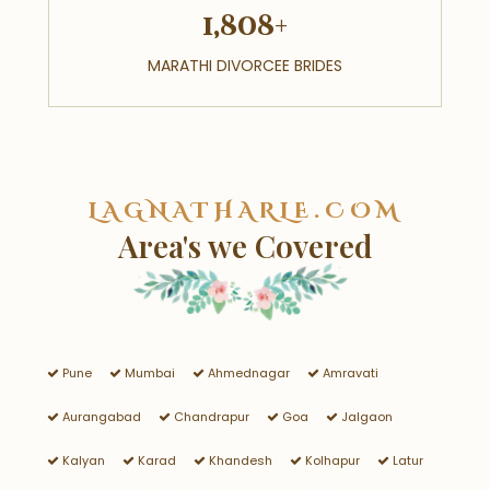
1,808+
MARATHI DIVORCEE BRIDES
LAGNATHARLE.COM
Area's we Covered
Pune
Mumbai
Ahmednagar
Amravati
Aurangabad
Chandrapur
Goa
Jalgaon
Kalyan
Karad
Khandesh
Kolhapur
Latur