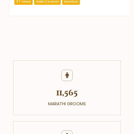
37 Years
Gabit/Armari
Mumbai
11,565
MARATHI GROOMS