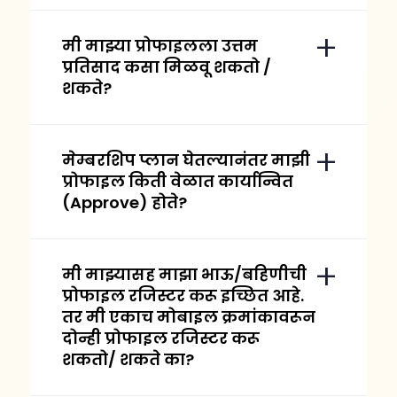
मी माझ्या प्रोफाइलला उत्तम
प्रतिसाद कसा मिळवू शकतो /
शकते?
मेम्बरशिप प्लान घेतल्यानंतर माझी
प्रोफाइल किती वेळात कार्यान्वित
(Approve) होते?
मी माझ्यासह माझा भाऊ/बहिणीची
प्रोफाइल रजिस्टर करू इच्छित आहे.
तर मी एकाच मोबाइल क्रमांकावरून
दोन्ही प्रोफाइल रजिस्टर करू
शकतो/ शकते का?