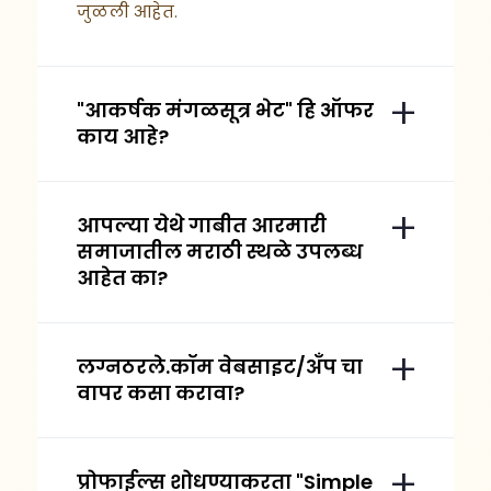
जुळली आहेत.
"आकर्षक मंगळसूत्र भेट" हि ऑफर
काय आहे?
आपल्या येथे गाबीत आरमारी
समाजातील मराठी स्थळे उपलब्ध
आहेत का?
लग्नठरले.कॉम वेबसाइट/अँप चा
वापर कसा करावा?
प्रोफाईल्स शोधण्याकरता "Simple