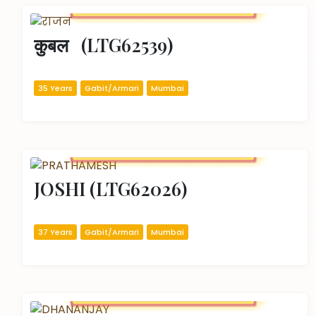
कुबल   (LTG62539)
35 Years
Gabit/Armari
Mumbai
JOSHI (LTG62026)
37 Years
Gabit/Armari
Mumbai