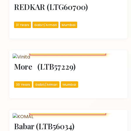
REDKAR (LTG60700)
31 Years
Gabit/Armari
Mumbai
More   (LTB57229)
30 Years
Gabit/Armari
Mumbai
Babar (LTB56034)