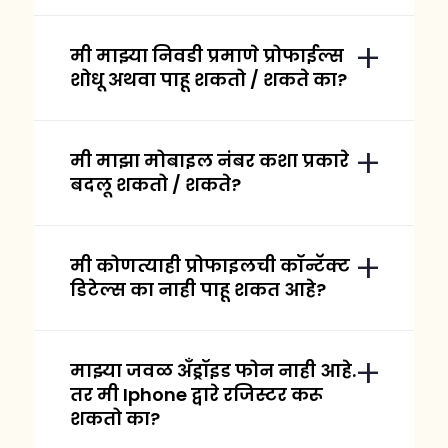
मी माझ्या निवडी प्रमाणे प्रोफाईल्स
शोधू अथवा पाहू शकतो / शकते का?
मी माझा मोबाइल नंबर कशा प्रकारे
बदलू शकतो / शकते?
मी कोणत्याही प्रोफाइलची कॉन्टॅक्ट
डिटेल्स का नाही पाहू शकत आहे?
माझ्या जवळ अँड्रॉइड फोन नाही आहे.
तर मी Iphone द्वारे रजिस्टर करू
शकतो का?