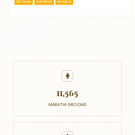
28 Years
Gondhali
Mumbai
11,565
MARATHI GROOMS