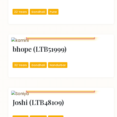
22 Years
Gondhali
Pune
bhope (LTB51999)
32 Years
Gondhali
Nandurbar
Joshi (LTB48109)