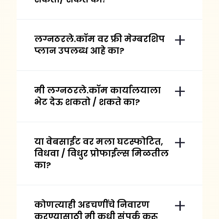
लग्नठरले.कॉम वर फ्री मेम्बरशिप
प्लान उपलब्ध आहे का?
मी लग्नठरले.कॉम कार्यालयाला
भेट देऊ शकतो / शकते का?
या वेबसाईट वर मला घटस्फोटित,
विधवा / विधुर प्रोफाईल्स मिळतील
का?
कोणत्याही अडचणींचे निवारण
करण्यासाठी मी कधी संपर्क करू