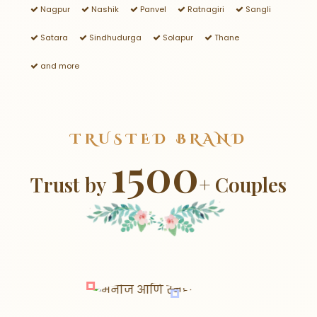
Nagpur
Nashik
Panvel
Ratnagiri
Sangli
Satara
Sindhudurga
Solapur
Thane
and more
TRUSTED BRAND
1500
Trust by
+ Couples