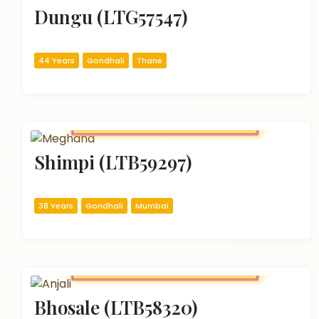
Dungu (LTG57547)
44 Years
Gondhali
Thane
Shimpi (LTB59297)
38 Years
Gondhali
Mumbai
Bhosale (LTB58320)