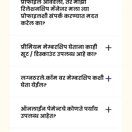
प्रोफाइल आवडली, तर माझा
रिलेशनशिप मॅनेजर मला त्या
प्रोफाइलशी संपर्क करण्यात मदत
करेल का?
प्रीमियम मेम्बरशिप घेताना काही
सूट / डिस्काउंट उपलब्ध आहे का?
लग्नठरले.कॉम वर मेम्बरशिप कशी
घेता येईल?
ऑनलाईन पेमेन्टचे कोणते पर्याय
उपलब्ध आहेत?