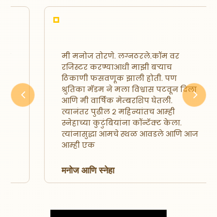
मी मनोज तोरणे. लग्नठरले.कॉम वर
रजिस्टर करण्याआधी माझी बऱ्याच
ठिकाणी फसवणूक झाली होती. पण
श्रुतिका मॅडम ने मला विश्वास पटवून दिला
आणि मी वार्षिक मेम्बरशिप घेतली.
Previous
Next
त्यानंतर पुढील २ महिन्यांतच आम्ही
स्नेहाच्या कुटुंबियांना कॉन्टॅक्ट केला.
त्यांनासुद्धा आमचे स्थळ आवडले आणि आज
आम्ही एक
मनोज आणि स्नेहा