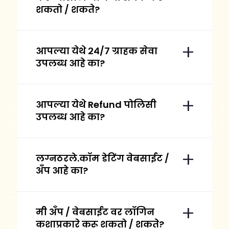
शकतो / शकते?
आपल्या येथे २४/७ ग्राहक सेवा
उपलब्ध आहे का?
आपल्या येथे Refund पोलिसी
उपलब्ध आहे का?
लग्नठरले.कॉम डेटिंग वेबसाईट /
अँप आहे का?
मी अँप / वेबसाईट वर लॉगिन
कशाप्रकारे करू शकतो / शकते?