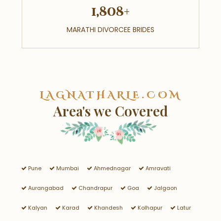
1,808+
MARATHI DIVORCEE BRIDES
LAGNATHARLE.COM
Area's we Covered
Pune
Mumbai
Ahmednagar
Amravati
Aurangabad
Chandrapur
Goa
Jalgaon
Kalyan
Karad
Khandesh
Kolhapur
Latur