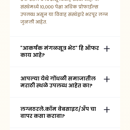
संस्थेमध्ये १०,००० पेक्षा अधिक प्रोफाईल्स
उपलब्ध असून या विवाह संस्थेद्वारे भरपूर लग्न
जुळली आहेत.
"आकर्षक मंगळसूत्र भेट" हि ऑफर
काय आहे?
आपल्या येथे गोंधळी समाजातील
मराठी स्थळे उपलब्ध आहेत का?
लग्नठरले.कॉम वेबसाइट/अँप चा
वापर कसा करावा?