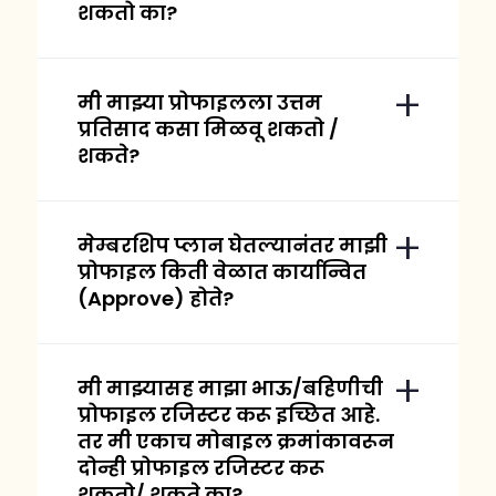
शकतो का?
मी माझ्या प्रोफाइलला उत्तम
प्रतिसाद कसा मिळवू शकतो /
शकते?
मेम्बरशिप प्लान घेतल्यानंतर माझी
प्रोफाइल किती वेळात कार्यान्वित
(Approve) होते?
मी माझ्यासह माझा भाऊ/बहिणीची
प्रोफाइल रजिस्टर करू इच्छित आहे.
तर मी एकाच मोबाइल क्रमांकावरून
दोन्ही प्रोफाइल रजिस्टर करू
शकतो/ शकते का?