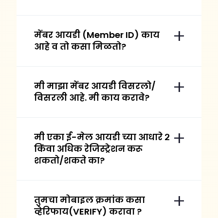
मेंबर आयडी (Member ID) काय
आहे व तो कसा मिळतो?
मी माझा मेंबर आयडी विसरलो/
विसरली आहे. मी काय करावे?
मी एका ई-मेल आयडी च्या आधारे २
किंवा अधिक रेजिस्ट्रेशन करू
शकतो/शकते का?
तुमचा मोबाइल क्रमांक कसा
व्हेरिफाय(VERIFY) करावा ?