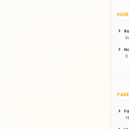
HORO
Ra
 S
Na
 0
FAMI
Fa
 Y