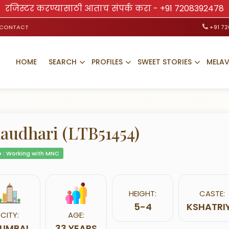
रजिस्टर करण्यासाठी आताच संपर्क करा -
+91 7208392478
CONTACT
+91 7
HOME
SEARCH
PROFILES
SWEET STORIES
MELA
audhari (LTB51454)
 : Working with MNC
HEIGHT:
CASTE:
5-4
KSHATRI
CITY:
AGE:
UMBAI
33 YEARS