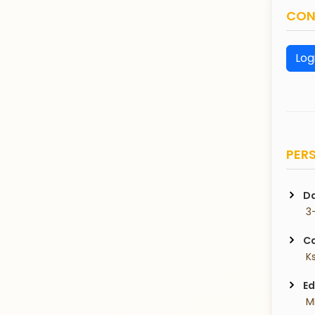
CON
Log
PERS
Da
 3
Ca
 K
Ed
 M