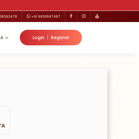
208392478
+91 9930597487
|
VA
Login
Register
YA