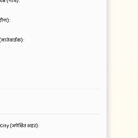
ce (गाव):
हीण):
(नातेवाईक):
City (अपेक्षित शहर):