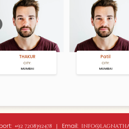
ious
THAKUR
Patil
CITY:
CITY:
MUMBAI
MUMBAI
port:
Email:
+92 7208392478 |
info@lagnatha