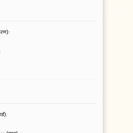
चरण):
:
आई):