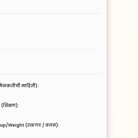
िळकतीची माहिती):
(शिक्षण):
up/Weight (रक्तगट / वजन):