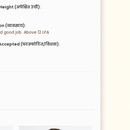
eight (अपेक्षित उंची):
n (व्यवसाय):
led good job  Above 12 LPA
Accepted (घटस्फोटित/विधवा):
30 Years old
40 Years old