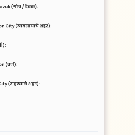
vak (गोत्र / देवक):
n City (व्यवसायाचे शहर):
ची):
 (वर्ण):
ity (राहण्याचे शहर):