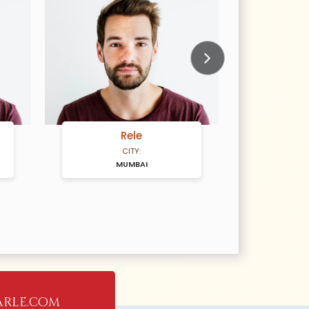
Next
Rele
CITY:
MUMBAI
rle.com