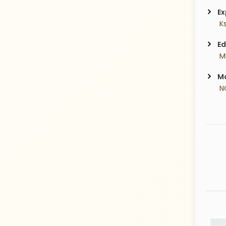
Ex
 K
Ed
 M
Ma
 N
31 Years old
28