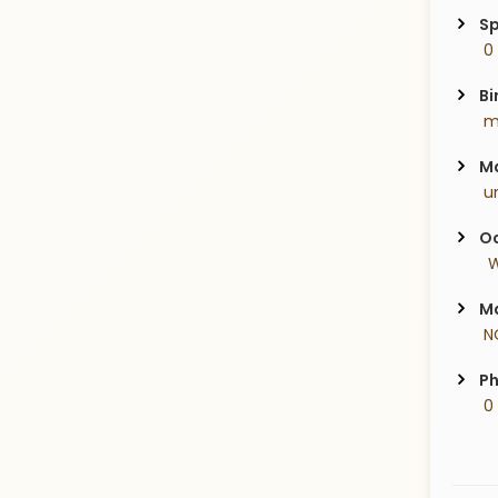
Sp
 0
Bi
 m
Ma
 u
Oc
  
Ma
 N
Ph
 0