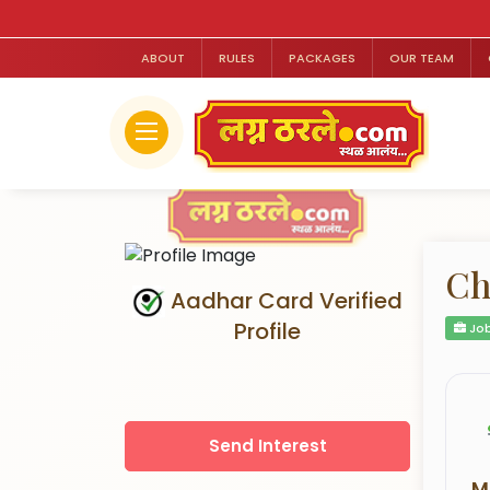
ABOUT
RULES
PACKAGES
OUR TEAM
Ch
Aadhar Card Verified
Profile
Job
Send Interest
M