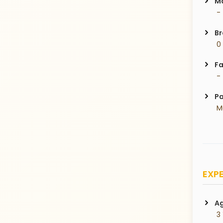
Ma
 -
Br
 0
Fa
 -
Pa
 
EXPE
Ag
 3